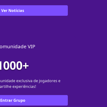
Ver Notícias
Comunidade VIP
1000+
unidade exclusiva de jogadores e
rtilhe experiências!
Entrar Grupo