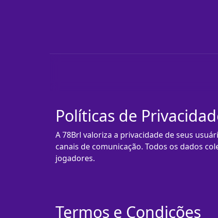
Políticas de Privacida
A 78Brl valoriza a privacidade de seus usu
canais de comunicação. Todos os dados cole
jogadores.
Termos e Condições