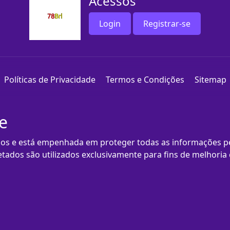
Acessos
Login
Registrar-se
Políticas de Privacidade
Termos e Condições
Sitemap
de
ários e está empenhada em proteger todas as informações p
tados são utilizados exclusivamente para fins de melhoria