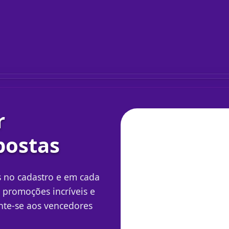
r
postas
s no cadastro e em cada
 promoções incríveis e
unte-se aos vencedores