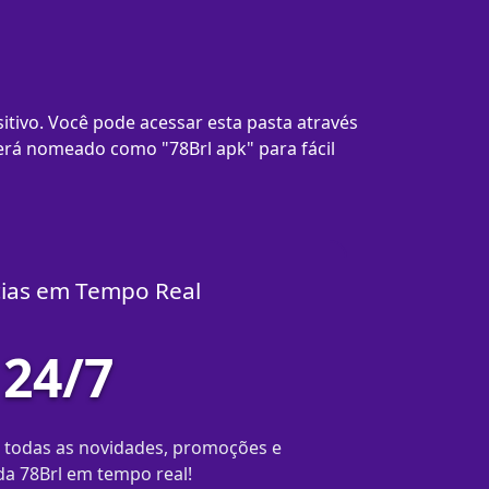
tivo. Você pode acessar esta pasta através
será nomeado como "78Brl apk" para fácil
cias em Tempo Real
24/7
e todas as novidades, promoções e
da 78Brl em tempo real!