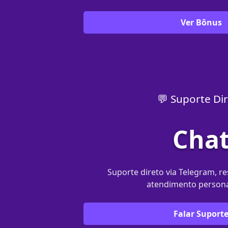
Ver Bônus
💬 Suporte Di
Cha
Suporte direto via Telegram, r
atendimento persona
Falar Suport