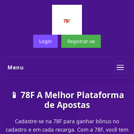
Login
Registrar-se
Menu
📱 78F A Melhor Plataforma
de Apostas
Cadastre-se na 78F para ganhar bônus no
cadastro e em cada recarga. Com a 78F, você tem