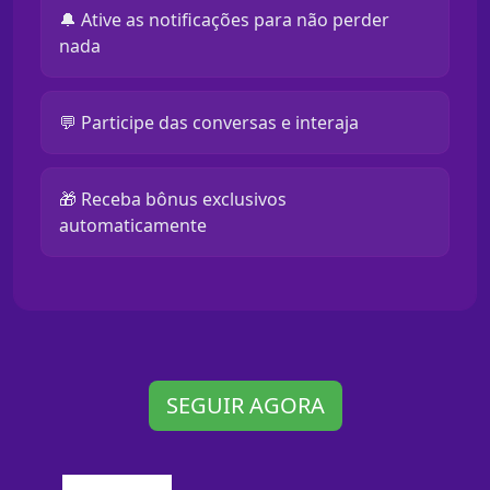
🔔 Ative as notificações para não perder
nada
💬 Participe das conversas e interaja
🎁 Receba bônus exclusivos
automaticamente
SEGUIR AGORA