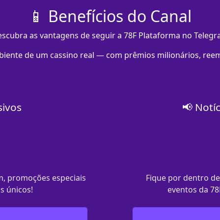
📱 Benefícios do Canal
scubra as vantagens de seguir a 78F Plataforma no Teleg
mbiente de um cassino real — com prêmios milionários, reem
sivos
📢 Notí
m, promoções especiais
Fique por dentro d
s únicos!
eventos da 78