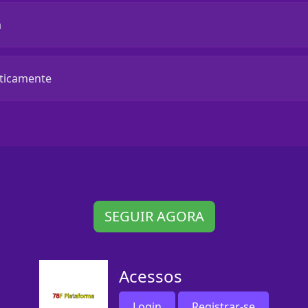
a
aticamente
SEGUIR AGORA
Acessos
Login
Registrar-se