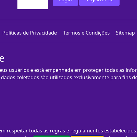
Políticas de Privacidade
Termos e Condições
Sitemap
de
 seus usuários e está empenhada em proteger todas as inf
dados coletados são utilizados exclusivamente para fins d
 respeitar todas as regras e regulamentos estabelecidos.