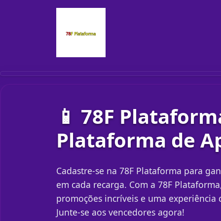
📱 78F Plataform
Plataforma de A
Cadastre-se na 78F Plataforma para ga
em cada recarga. Com a 78F Plataforma,
promoções incríveis e uma experiência d
Junte-se aos vencedores agora!