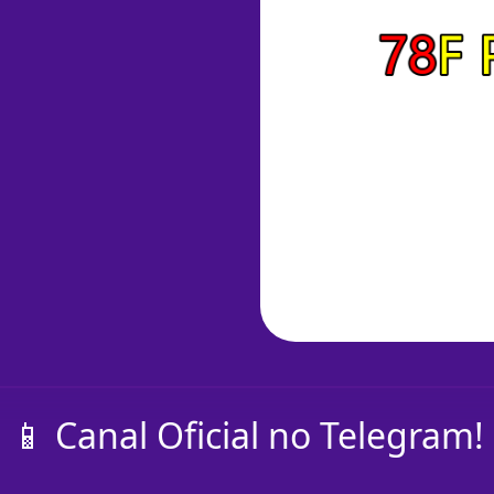
📱 Canal Oficial no Telegram!