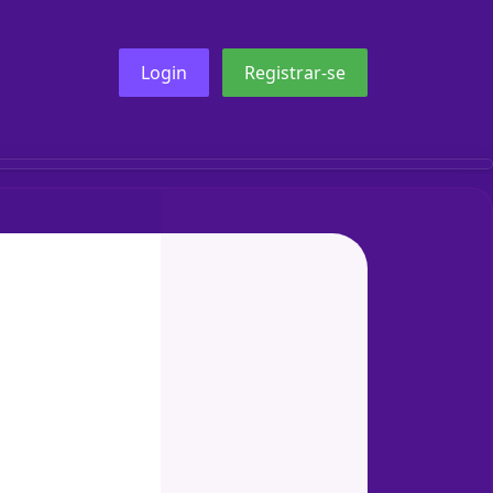
Login
Registrar-se