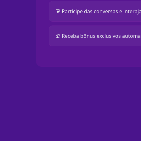
💬 Participe das conversas e interaj
🎁 Receba bônus exclusivos autom