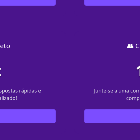
reto
👥 
t
espostas rápidas e
Junte-se a uma com
lizado!
compa
e