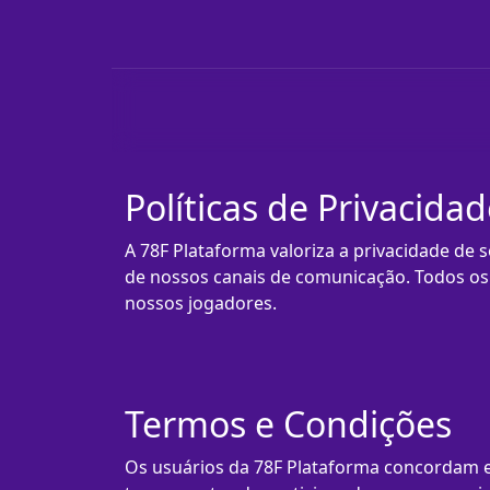
Políticas de Privacida
A 78F Plataforma valoriza a privacidade de
de nossos canais de comunicação. Todos os 
nossos jogadores.
Termos e Condições
Os usuários da 78F Plataforma concordam em