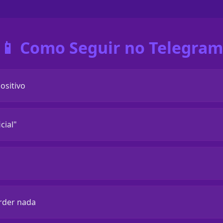
📱 Como Seguir no Telegram
ositivo
cial"
erder nada