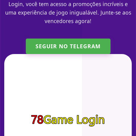
Login, você tem acesso a promoções incríveis e
uma experiência de jogo inigualável. Junte-se aos
vencedores agora!
SEGUIR NO TELEGRAM