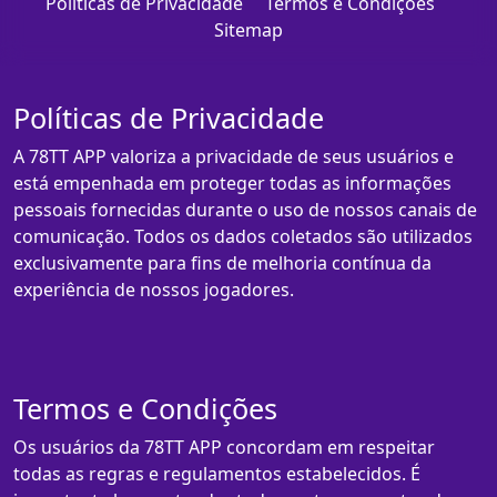
Políticas de Privacidade
Termos e Condições
Sitemap
Políticas de Privacidade
A 78TT APP valoriza a privacidade de seus usuários e
está empenhada em proteger todas as informações
pessoais fornecidas durante o uso de nossos canais de
comunicação. Todos os dados coletados são utilizados
exclusivamente para fins de melhoria contínua da
experiência de nossos jogadores.
Termos e Condições
Os usuários da 78TT APP concordam em respeitar
todas as regras e regulamentos estabelecidos. É