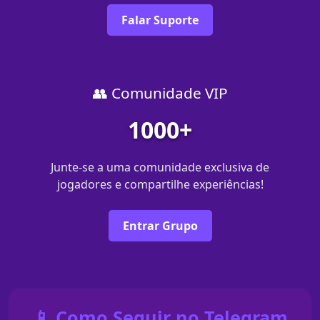
Falar Suporte
👥 Comunidade VIP
1000+
Junte-se a uma comunidade exclusiva de
jogadores e compartilhe experiências!
Entrar Grupo
📱 Como Seguir no Telegram