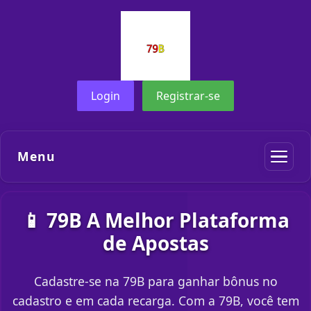
Login
Registrar-se
Menu
📱 79B A Melhor Plataforma
de Apostas
Cadastre-se na 79B para ganhar bônus no
cadastro e em cada recarga. Com a 79B, você tem