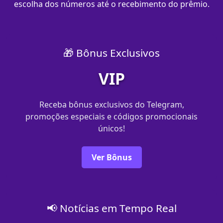
escolha dos números até o recebimento do prêmio.
🎁 Bônus Exclusivos
VIP
Receba bônus exclusivos do Telegram,
promoções especiais e códigos promocionais
únicos!
Ver Bônus
📢 Notícias em Tempo Real