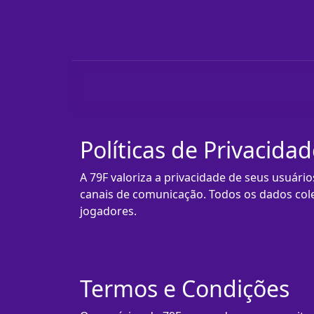
Políticas de Privacida
A 79F valoriza a privacidade de seus usuár
canais de comunicação. Todos os dados cole
jogadores.
Termos e Condições