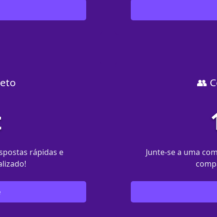
reto
👥 
t
espostas rápidas e
Junte-se a uma com
lizado!
compa
e