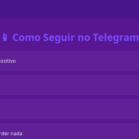
📱 Como Seguir no Telegram
ositivo
erder nada