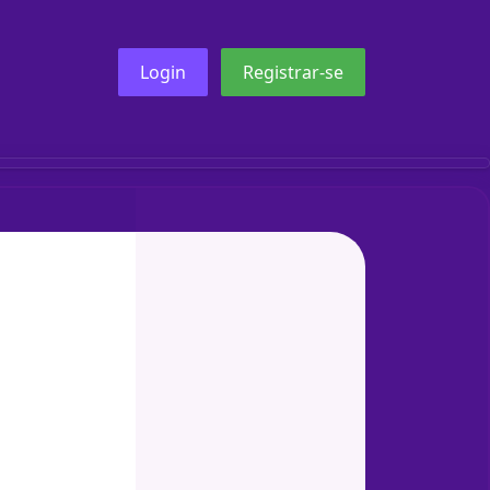
Login
Registrar-se