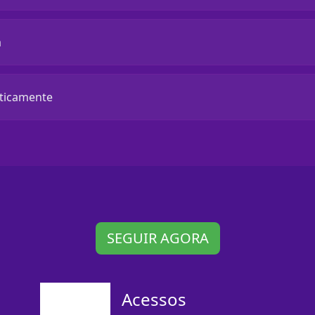
a
aticamente
SEGUIR AGORA
Acessos