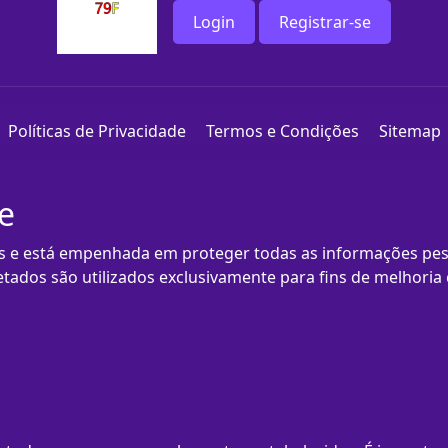
Login
Registrar-se
Políticas de Privacidade
Termos e Condições
Sitemap
de
ios e está empenhada em proteger todas as informações pe
tados são utilizados exclusivamente para fins de melhoria