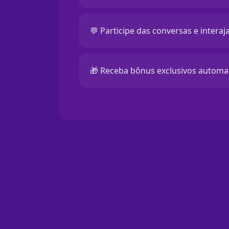
💬 Participe das conversas e interaj
🎁 Receba bônus exclusivos autom