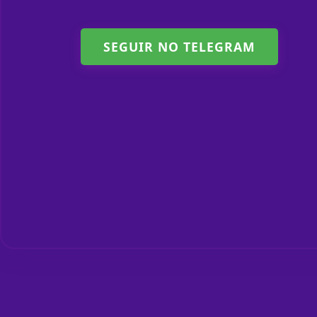
SEGUIR NO TELEGRAM