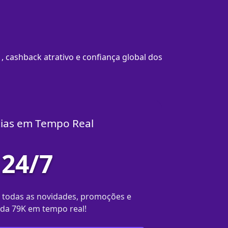
, cashback atrativo e confiança global dos
cias em Tempo Real
24/7
e todas as novidades, promoções e
 da 79K em tempo real!