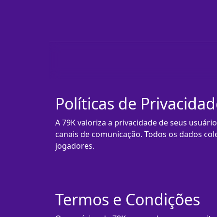
Políticas de Privacida
A 79K valoriza a privacidade de seus usuár
canais de comunicação. Todos os dados cole
jogadores.
Termos e Condições