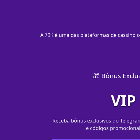
A 79K é uma das plataformas de cassino on
🎁 Bônus Exclu
VIP
Receba bônus exclusivos do Telegra
e códigos promocionai