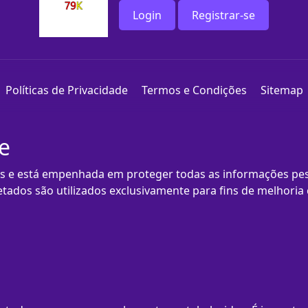
Login
Registrar-se
Políticas de Privacidade
Termos e Condições
Sitemap
de
ios e está empenhada em proteger todas as informações pe
tados são utilizados exclusivamente para fins de melhoria