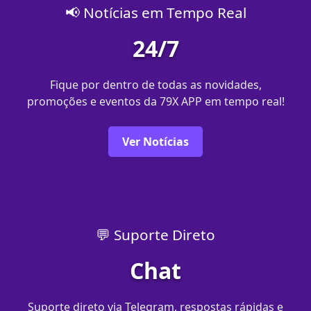
📢 Notícias em Tempo Real
24/7
Fique por dentro de todas as novidades,
promoções e eventos da 79X APP em tempo real!
Ver Notícias
💬 Suporte Direto
Chat
Suporte direto via Telegram, respostas rápidas e