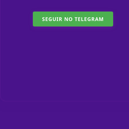
SEGUIR NO TELEGRAM