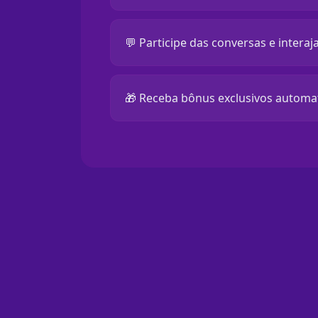
💬 Participe das conversas e interaj
🎁 Receba bônus exclusivos autom