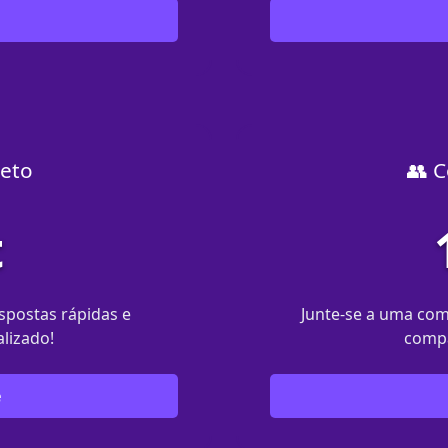
reto
👥 
t
espostas rápidas e
Junte-se a uma com
lizado!
compa
e