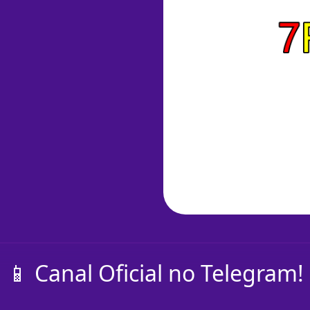
📱 Canal Oficial no Telegram!