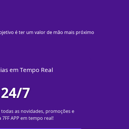
objetivo é ter um valor de mão mais próximo
cias em Tempo Real
24/7
e todas as novidades, promoções e
a 7FF APP em tempo real!