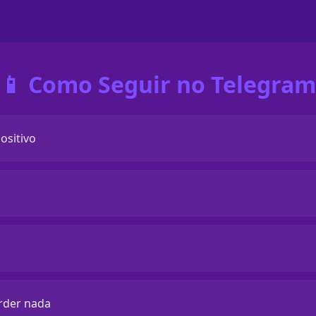
📱 Como Seguir no Telegram
ositivo
erder nada