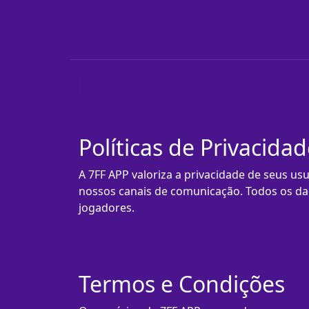
Políticas de Privacida
A 7FF APP valoriza a privacidade de seus u
nossos canais de comunicação. Todos os dad
jogadores.
Termos e Condições