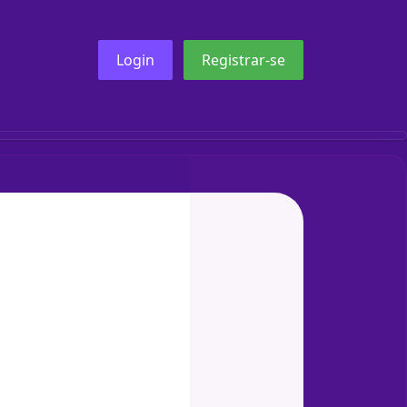
Login
Registrar-se