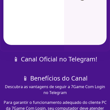
📱 Canal Oficial no Telegram!
📱 Benefícios do Canal
Descubra as vantagens de seguir a 7Game Com Login
no Telegram
Para garantir o funcionamento adequado do cliente PC
da 7Game Com Login, seu computador deve atender