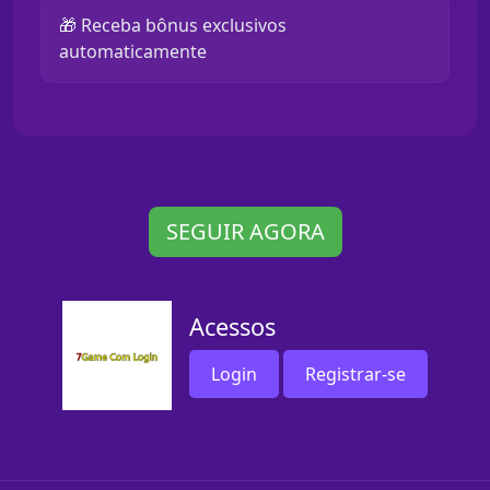
🎁 Receba bônus exclusivos
automaticamente
SEGUIR AGORA
Acessos
Login
Registrar-se