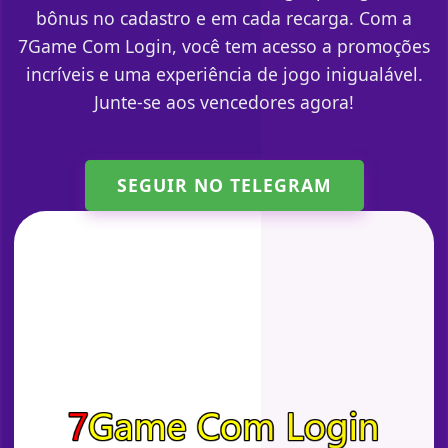
bônus no cadastro e em cada recarga. Com a
7Game Com Login, você tem acesso a promoções
incríveis e uma experiência de jogo inigualável.
Junte-se aos vencedores agora!
SEGUIR NO TELEGRAM