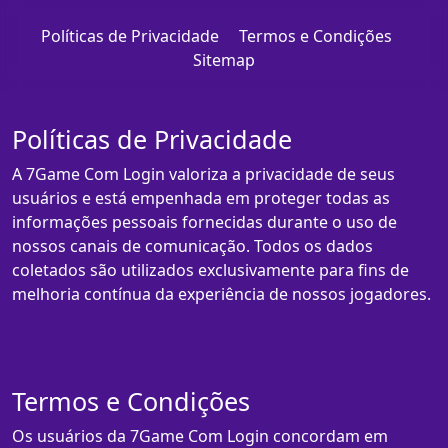
Políticas de Privacidade
Termos e Condições
Sitemap
Políticas de Privacidade
A 7Game Com Login valoriza a privacidade de seus
usuários e está empenhada em proteger todas as
informações pessoais fornecidas durante o uso de
nossos canais de comunicação. Todos os dados
coletados são utilizados exclusivamente para fins de
melhoria contínua da experiência de nossos jogadores.
Termos e Condições
Os usuários da 7Game Com Login concordam em