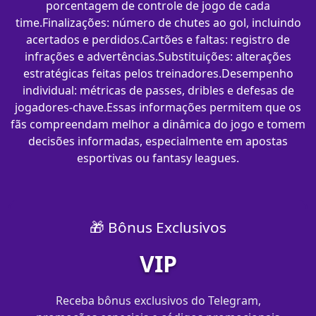
porcentagem de controle de jogo de cada
time.Finalizações: número de chutes ao gol, incluindo
acertados e perdidos.Cartões e faltas: registro de
infrações e advertências.Substituições: alterações
estratégicas feitas pelos treinadores.Desempenho
individual: métricas de passes, dribles e defesas de
jogadores-chave.Essas informações permitem que os
fãs compreendam melhor a dinâmica do jogo e tomem
decisões informadas, especialmente em apostas
esportivas ou fantasy leagues.
🎁 Bônus Exclusivos
VIP
Receba bônus exclusivos do Telegram,