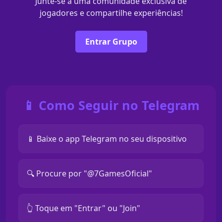
Junte-se a uma comunidade exclusiva de
jogadores e compartilhe experiências!
Entrar Grupo
📱 Como Seguir no Telegram
📱 Baixe o app Telegram no seu dispositivo
🔍 Procure por "@7GamesOficial"
👆 Toque em "Entrar" ou "Join"