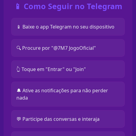
📱 Como Seguir no Telegram
📱 Baixe o app Telegram no seu dispositivo
🔍 Procure por "@7M7 JogoOficial"
👆 Toque em "Entrar" ou "Join"
🔔 Ative as notificações para não perder
nada
💬 Participe das conversas e interaja