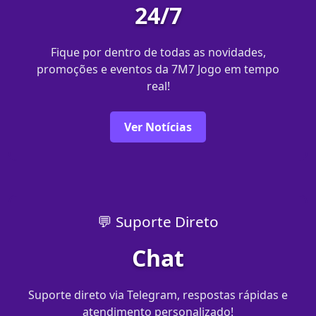
24/7
Fique por dentro de todas as novidades,
promoções e eventos da 7M7 Jogo em tempo
real!
Ver Notícias
💬 Suporte Direto
Chat
Suporte direto via Telegram, respostas rápidas e
atendimento personalizado!