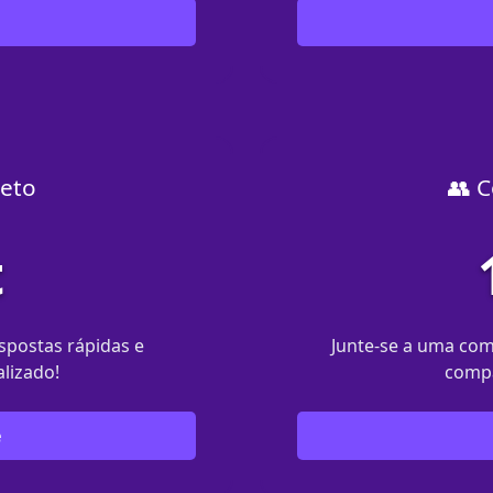
reto
👥 
t
espostas rápidas e
Junte-se a uma com
lizado!
compa
e