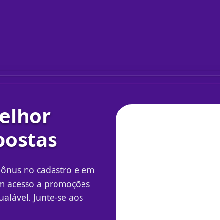
elhor
postas
bônus no cadastro e em
em acesso a promoções
ualável. Junte-se aos