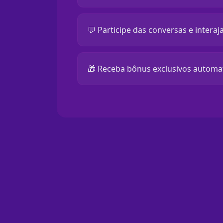
💬 Participe das conversas e interaj
🎁 Receba bônus exclusivos autom