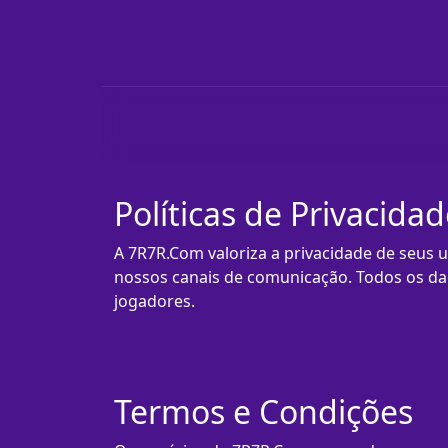
Políticas de Privacida
A 7R7R.Com valoriza a privacidade de seus
nossos canais de comunicação. Todos os dad
jogadores.
Termos e Condições