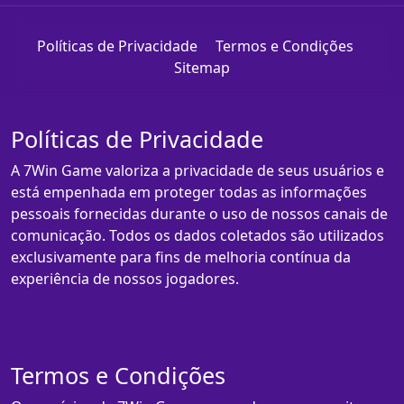
Políticas de Privacidade
Termos e Condições
Sitemap
Políticas de Privacidade
A 7Win Game valoriza a privacidade de seus usuários e
está empenhada em proteger todas as informações
pessoais fornecidas durante o uso de nossos canais de
comunicação. Todos os dados coletados são utilizados
exclusivamente para fins de melhoria contínua da
experiência de nossos jogadores.
Termos e Condições