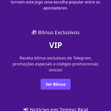
tornam este jogo uma escolha popular entre os
apostadores.
🎁 Bônus Exclusivos
VIP
Receba bônus exclusivos do Telegram,
promoções especiais e códigos promocionais
únicos!
Ver Bônus
📢 Notícias em Tempo Real