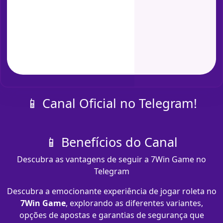
📱 Canal Oficial no Telegram!
📱 Benefícios do Canal
Descubra as vantagens de seguir a 7Win Game no
Telegram
Descubra a emocionante experiência de jogar roleta no
7Win Game
, explorando as diferentes variantes,
opções de apostas e garantias de segurança que