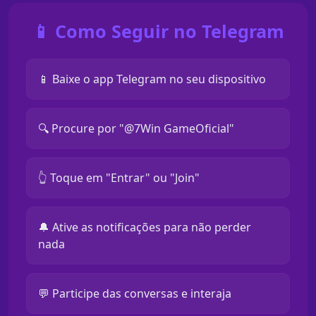
📱 Como Seguir no Telegram
📱 Baixe o app Telegram no seu dispositivo
🔍 Procure por "@7Win GameOficial"
👆 Toque em "Entrar" ou "Join"
🔔 Ative as notificações para não perder
nada
💬 Participe das conversas e interaja