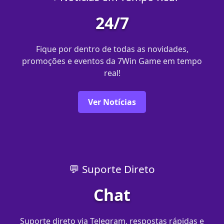
24/7
Fique por dentro de todas as novidades,
promoções e eventos da 7Win Game em tempo
real!
Ver Notícias
💬 Suporte Direto
Chat
Suporte direto via Telegram, respostas rápidas e