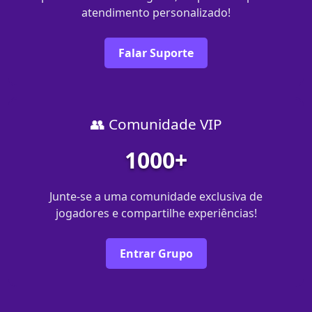
atendimento personalizado!
Falar Suporte
👥 Comunidade VIP
1000+
Junte-se a uma comunidade exclusiva de
jogadores e compartilhe experiências!
Entrar Grupo