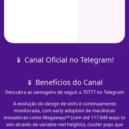
📱 Canal Oficial no Telegram!
📱 Benefícios do Canal
Descubra as vantagens de seguir a 7X777 no Telegram
A evolução do design de slots é continuamente
monitorada, com early adoption de mecânicas
inovadoras como Megaways™ (com até 117.649 ways to
win através de variable reel heights), cluster pays que