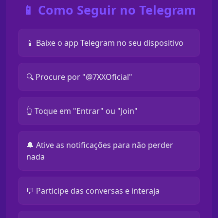
📱 Como Seguir no Telegram
📱 Baixe o app Telegram no seu dispositivo
🔍 Procure por "@7XXOficial"
👆 Toque em "Entrar" ou "Join"
🔔 Ative as notificações para não perder
nada
💬 Participe das conversas e interaja