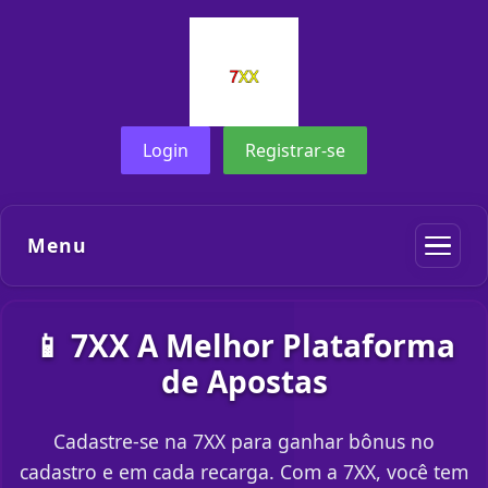
Login
Registrar-se
Menu
📱 7XX A Melhor Plataforma
de Apostas
Cadastre-se na 7XX para ganhar bônus no
cadastro e em cada recarga. Com a 7XX, você tem