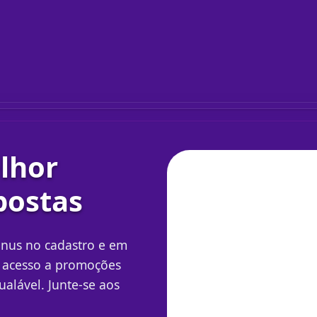
lhor
postas
nus no cadastro e em
 acesso a promoções
ualável. Junte-se aos