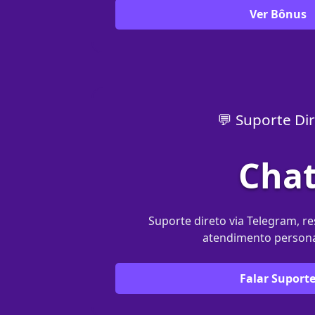
Ver Bônus
💬 Suporte Di
Cha
Suporte direto via Telegram, r
atendimento persona
Falar Suport