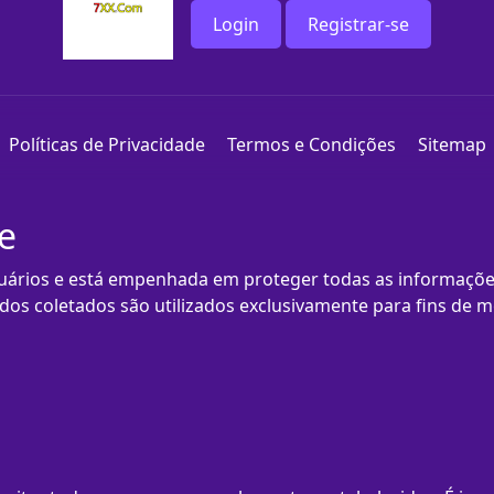
Login
Registrar-se
Políticas de Privacidade
Termos e Condições
Sitemap
de
suários e está empenhada em proteger todas as informaçõe
os coletados são utilizados exclusivamente para fins de m