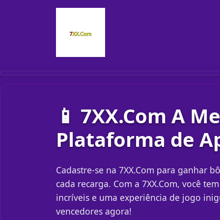
📱 7XX.Com A Me
Plataforma de A
Cadastre-se na 7XX.Com para ganhar bô
cada recarga. Com a 7XX.Com, você tem
incríveis e uma experiência de jogo inig
vencedores agora!