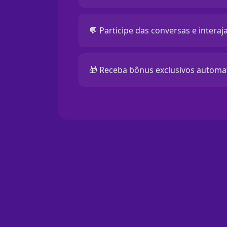
💬 Participe das conversas e interaj
🎁 Receba bônus exclusivos autom