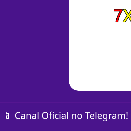
📱 Canal Oficial no Telegram!