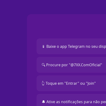
📱 Baixe o app Telegram no seu disp
🔍 Procure por "@7XX.ComOficial"
👆 Toque em "Entrar" ou "Join"
🔔 Ative as notificações para não p