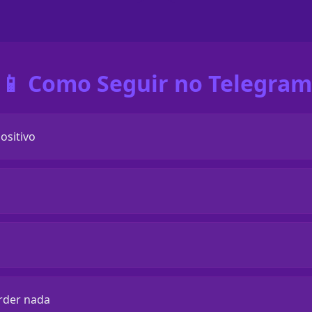
📱 Como Seguir no Telegram
ositivo
erder nada