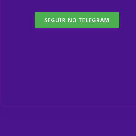
SEGUIR NO TELEGRAM