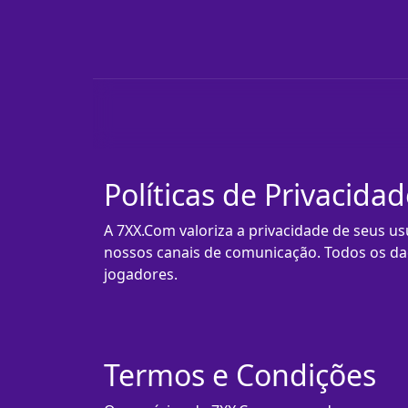
Políticas de Privacida
A 7XX.Com valoriza a privacidade de seus u
nossos canais de comunicação. Todos os dad
jogadores.
Termos e Condições