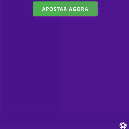
APOSTAR AGORA
⚽ 