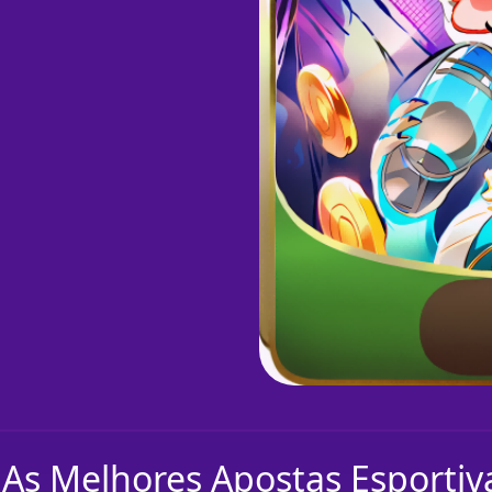
As Melhores Apostas Esportiv