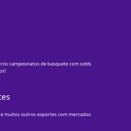
tros campeonatos de basquete com odds
os!
tes
e e muitos outros esportes com mercados