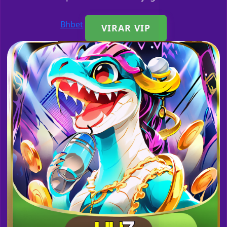
Bhbet
VIRAR VIP