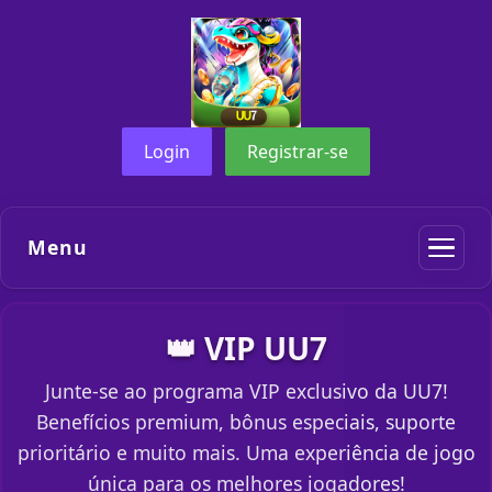
Login
Registrar-se
Menu
👑 VIP UU7
Junte-se ao programa VIP exclusivo da UU7!
Benefícios premium, bônus especiais, suporte
prioritário e muito mais. Uma experiência de jogo
única para os melhores jogadores!