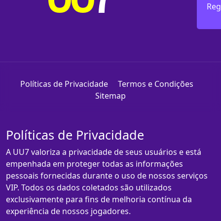
Reg
Políticas de Privacidade
Termos e Condições
Sitemap
Políticas de Privacidade
A UU7 valoriza a privacidade de seus usuários e está
empenhada em proteger todas as informações
pessoais fornecidas durante o uso de nossos serviços
VIP. Todos os dados coletados são utilizados
exclusivamente para fins de melhoria contínua da
experiência de nossos jogadores.