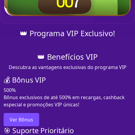
👑 Programa VIP Exclusivo!
👑 Benefícios VIP
Descubra as vantagens exclusivas do programa VIP
💰 Bônus VIP
500%
Bônus exclusivos de até 500% em recargas, cashback
especial e promoções VIP únicas!
Ver Bônus
🎯 Suporte Prioritário