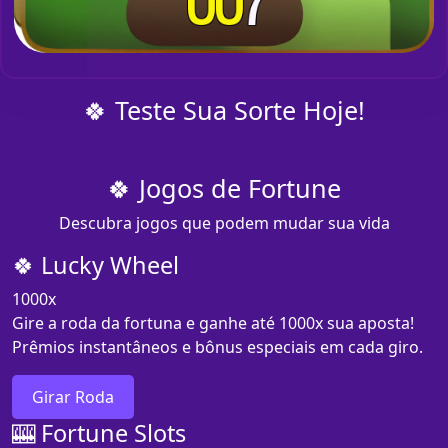
🍀 Teste Sua Sorte Hoje!
🍀 Jogos de Fortune
Descubra jogos que podem mudar sua vida
🍀 Lucky Wheel
1000x
Gire a roda da fortuna e ganhe até 1000x sua aposta!
Prêmios instantâneos e bônus especiais em cada giro.
Girar Roda
🎰 Fortune Slots