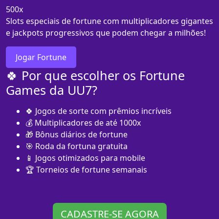
500x
Slots especiais de fortune com multiplicadores gigantes
e jackpots progressivos que podem chegar a milhões!
Jogar Fortune
🍀 Por que escolher os Fortune
Games da UU7?
🍀 Jogos de sorte com prêmios incríveis
💰 Multiplicadores de até 1000x
🎁 Bônus diários de fortune
🎯 Roda da fortuna gratuita
📱 Jogos otimizados para mobile
🏆 Torneios de fortune semanais
CADASTRE-SE AGORA