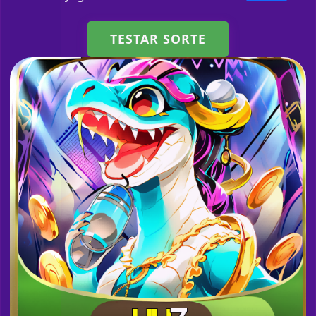
TESTAR SORTE